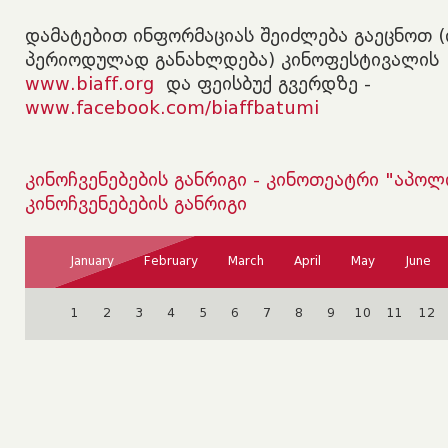
დამატებით ინფორმაციას შეიძლება გაეცნოთ 
პერიოდულად განახლდება) კინოფესტივალის 
www.biaff.org
და ფეისბუქ გვერდზე -
www.facebook.com/biaffbatumi
კინოჩვენებების განრიგი - კინოთეატრი "აპოლ
კინოჩვენებების განრიგი
January
February
March
April
May
June
September
October
November
December
1
2
3
4
5
6
7
8
9
10
11
12
18
19
20
21
22
23
24
25
26
27
28
29
30