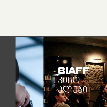
BIAFF
ᲙᲘᲜᲝ
ᲙᲚᲣᲑᲘ