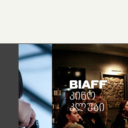
BIAFF
ᲙᲘᲜᲝ
ᲙᲚᲣᲑᲘ