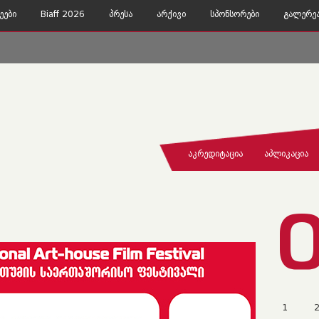
ეები
Biaff 2026
Პრესა
Არქივი
Სპონსორები
Გალერე
ᲐᲙᲠᲔᲓᲘᲢᲐᲪᲘᲐ
ᲐᲞᲚᲘᲙᲐᲪᲘᲐ
1