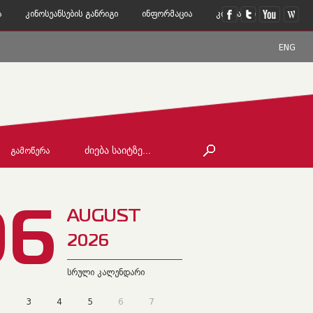
ა
Კინოსეანსების Განრიგი
Ინფორმაცია
Კონტაქტი
ENG
ᲒᲐᲛᲝᲬᲔᲠᲐ
06
AUGUST
2026
სრული კალენდარი
2
3
4
5
6
7