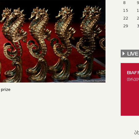
8
15
22
29
BIAF
ᲗᲠᲔᲘ
f prize
Ა