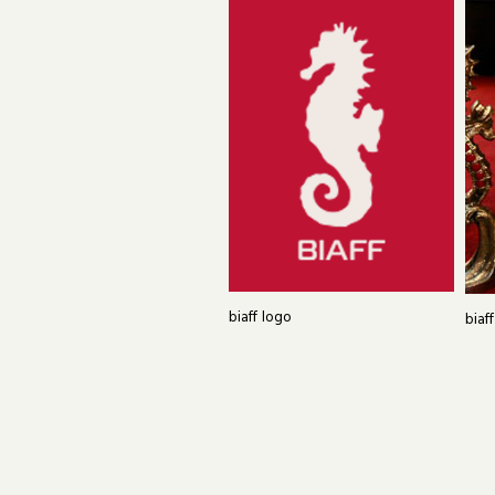
biaff logo
biaf