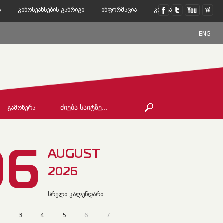
ა
Კინოსეანსების Განრიგი
Ინფორმაცია
Კონტაქტი
ENG
ᲒᲐᲛᲝᲬᲔᲠᲐ
06
AUGUST
2026
სრული კალენდარი
2
3
4
5
6
7