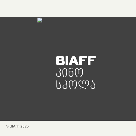
BIAFF
ᲙᲘᲜᲝ
ᲡᲙᲝᲚᲐ
© BIAFF 2025