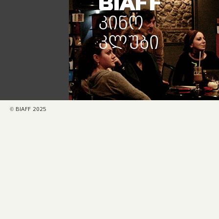
BIAFF
ᲙᲘᲜᲝ
ᲙᲚᲣᲑᲘ
© BIAFF 2025