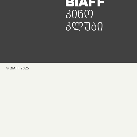
BIAFF
ᲙᲘᲜᲝ
ᲙᲚᲣᲑᲘ
© BIAFF 2025