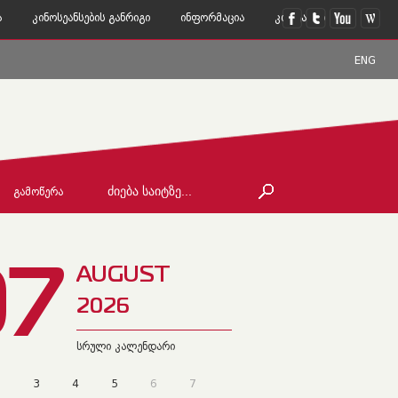
ა
Კინოსეანსების Განრიგი
Ინფორმაცია
Კონტაქტი
ENG
ᲒᲐᲛᲝᲬᲔᲠᲐ
07
AUGUST
2026
სრული კალენდარი
2
3
4
5
6
7