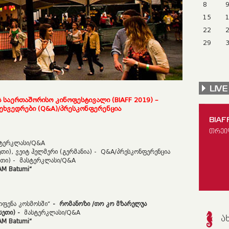
8
15
22
29
ს
საერთაშორისო
კინოფესტივალი
(BIAFF 201
9
)
–
ეხვედრები
(
Q&A)
/პრესკონფერენცია
BIAF
ᲗᲠᲔᲘ
ტერკლასი/Q&A
გეთი), ვეიტ ჰელმერი (გერმანია) - Q&A/პრესკონფერენცია
ეთი) -
მასტერკლასი/Q&A
M Batumi
“
ოფენა კოსმოსში“
- რომანოზი
/თო კო მზარელუა
სეთი) -
მასტერკლასი/Q&A
Ა
M Batumi
“