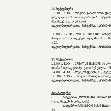
20
სექტემბერი
12.30-13.30 – “როგორ ვაწარმოოთ ფილ
დაჯილდოების ნომინაციისთვის" - ტატია
პრომოუშენის ექსპერტი)
ა
დგილმდებარეობა
:
სასტუმრო
„
WYNDHA
16.00 – 17.30 – “WIFT-Caucasus” პანელ
ჰურდი, აშშ (პროდუსერი ფილმებისა - Th
ა.შ.).
ადგილმდებარეობა
:
სასტუმრო
„
RADISS
2
1
სექტემბერი
13.00-14.00 -
„CREATIVE EUROPE-ის პრ
დიანა მაღლაკელიძე, ქეთი შენგელია (“
14.00-14.30 – პრესკონფერენცია / შეხ
16.30-17.30 – „ახალი ქართული კინოსკ
ა
დგილმდებარეობა
:
სასტუმრო
„
WYNDHA
მისამართები:
-
სასტუმრო
„
WYNDHAM Batumi
“
(
(ერას მოედნის პირდაპირ)
-
სასტუმრო
RADISSON BLUE Batu
ქ.1