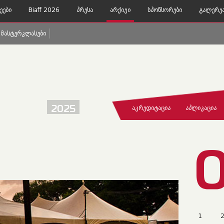
ეები
Biaff 2026
Პრესა
Არქივი
Სპონსორები
Გალერე
Მასტერკლასები
2025
ᲐᲙᲠᲔᲓᲘᲢᲐᲪᲘᲐ
ᲐᲞᲚᲘᲙᲐᲪᲘᲐ
1