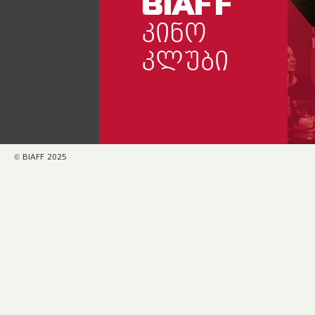
BIAFF
ᲙᲘᲜᲝ
ᲙᲚᲣᲑᲘ
© BIAFF 2025